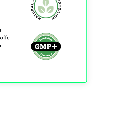
n
offe
n