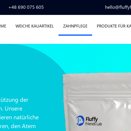
+48 690 075 605
hello@fluffy
OME
WEICHE KAUARTIKEL
ZAHNPFLEGE
PRODUKTE FÜR K
tützung der
m. Unsere
eren natürliche
eren, den Atem