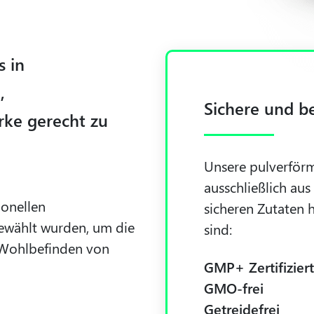
s in
,
Sichere und be
rke gerecht zu
Unsere pulverför
ausschließlich au
ionellen
sicheren Zutaten h
gewählt wurden, um die
sind:
Wohlbefinden von
GMP+ Zertifiziert
GMO-frei
Getreidefrei