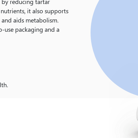
 by reducing tartar
nutrients, it also supports
, and aids metabolism.
y-to-use packaging and a
th.