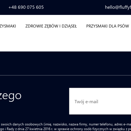
+48 690 075 605
hello@fluffy
RZYSMAKI
ZDROWIE ZĘBÓW I DZIĄSEŁ
PRZYSMAKI DLA PSÓW
szego
woich danych osobowych (imię, nazwisko, nazwa firmy, numer telefonu, adres e-mail) na 
go i Rady z dnia 27 kwietnia 2016 r. w sprawie ochrony osób fizycznych w związku z