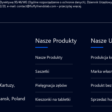
rektywę 95/46/WE (Ogólne rozporządzenie o ochronie danych), Dziennik Urzędowy UE L
2/20, e-mail: contact@fluffyfriendslab.com – przeczytaj więcej.
Nasze Produkty
Nasze U
Nasze Produkty
Produkcja k
Saszetki
Marka włas
Kartuzy,
Pielęgnacja zębów
Produkt bez 
ansk, Poland
Kieszonki na tabletki
Sprzedaż h